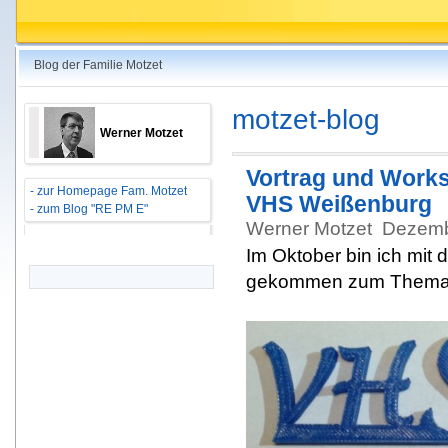
Blog der Familie Motzet
motzet-blog
Werner Motzet
Vortrag und Works
- zur Homepage Fam. Motzet
VHS Weißenburg
- zum Blog "RE PM E"
Werner Motzet
Dezemb
Im Oktober bin ich mit 
gekommen zum Thema 