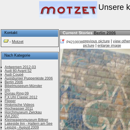
Unsere kl
Kontakt
Current Stories
Berlin 2006
previous picture
|
view other
-
Motzet
P4210038
picture
|
enlarge image
Nach Kategorie
Antwerpen 2012-03
Audi 80 Avant S2
Audi Coupé
Augsburger Puppenkiste 2006
Berlin 2006
Bibelmuseeum Münster
cnc
Donau Ring 09
F.X.Uhl Classic 2012
Flipper
Historische Videos
Hochwasser 2011
Horchmuseum Zwickau
IAA 2007
Kleinwagenmuseum Bittner
Lakeside Inn - Haltern am See
Leipzig - August 2009