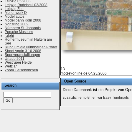
Leipzig 05/2008
Leipzig Radebeul 03/2008
Leipzig Zoo
Meilenwerk D
Modellautos
Modellbahn Köln 2008
Norisring 2009
Nürnberg St. Johannis
Porsche Museum
ralphi
Römermuseum in Haltern am
See
Rund um die Nürnberger Altstadt
Shoot Again 3.10.2008
Sportveranstalltungen
Urlaub 2011
Westruper Heide
Wetzlar
13
Zoom Gelsenkirchen
motzet-online.de 04/23/2006
Open Source
Search
Diese Datenbank ist ein Projekt von Op
zusätzlich empfehlen wir
Easy Tumbnails