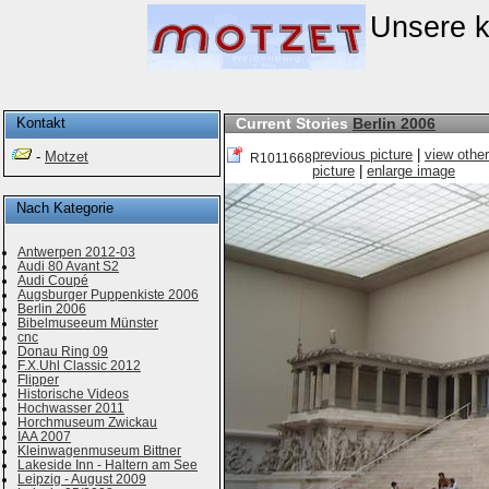
Unsere kl
Kontakt
Current Stories
Berlin 2006
previous picture
|
view other
-
Motzet
R1011668
picture
|
enlarge image
Nach Kategorie
Antwerpen 2012-03
Audi 80 Avant S2
Audi Coupé
Augsburger Puppenkiste 2006
Berlin 2006
Bibelmuseeum Münster
cnc
Donau Ring 09
F.X.Uhl Classic 2012
Flipper
Historische Videos
Hochwasser 2011
Horchmuseum Zwickau
IAA 2007
Kleinwagenmuseum Bittner
Lakeside Inn - Haltern am See
Leipzig - August 2009