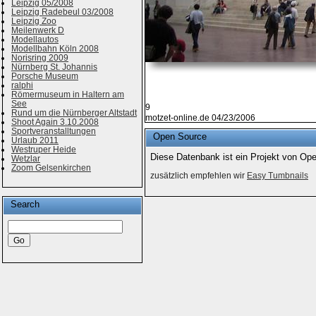
Leipzig 05/2008
Leipzig Radebeul 03/2008
Leipzig Zoo
Meilenwerk D
Modellautos
Modellbahn Köln 2008
Norisring 2009
Nürnberg St. Johannis
Porsche Museum
ralphi
Römermuseum in Haltern am
See
9
Rund um die Nürnberger Altstadt
motzet-online.de 04/23/2006
Shoot Again 3.10.2008
Sportveranstalltungen
Open Source
Urlaub 2011
Westruper Heide
Diese Datenbank ist ein Projekt von Op
Wetzlar
Zoom Gelsenkirchen
zusätzlich empfehlen wir
Easy Tumbnails
Search